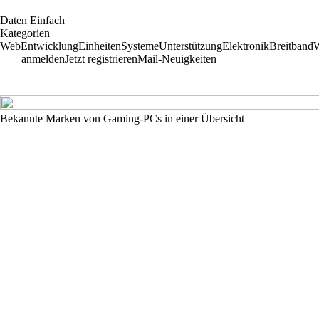
D
aten
E
infach
Kategorien
Web
Entwicklung
Einheiten
Systeme
Unterstützung
Elektronik
Breitband
W
anmelden
Jetzt registrieren
Mail-Neuigkeiten
Bekannte Marken von Gaming-PCs in einer Übersicht