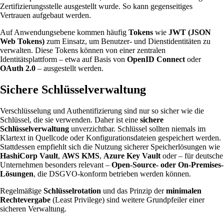
Zertifizierungsstelle ausgestellt wurde. So kann gegenseitiges
Vertrauen aufgebaut werden.
Auf Anwendungsebene kommen häufig
Tokens
wie
JWT (JSON
Web Tokens)
zum Einsatz, um Benutzer- und Dienstidentitäten zu
verwalten. Diese Tokens können von einer zentralen
Identitätsplattform – etwa auf Basis von
OpenID Connect
oder
OAuth 2.0
– ausgestellt werden.
Sichere Schlüsselverwaltung
Verschlüsselung und Authentifizierung sind nur so sicher wie die
Schlüssel, die sie verwenden. Daher ist eine
sichere
Schlüsselverwaltung
unverzichtbar. Schlüssel sollten niemals im
Klartext in Quellcode oder Konfigurationsdateien gespeichert werden.
Stattdessen empfiehlt sich die Nutzung sicherer Speicherlösungen wie
HashiCorp Vault
,
AWS KMS
,
Azure Key Vault
oder – für deutsche
Unternehmen besonders relevant –
Open-Source- oder On-Premises-
Lösungen
, die DSGVO-konform betrieben werden können.
Regelmäßige
Schlüsselrotation
und das Prinzip der
minimalen
Rechtevergabe
(Least Privilege) sind weitere Grundpfeiler einer
sicheren Verwaltung.