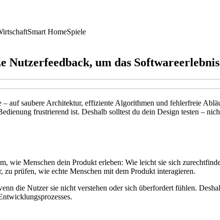
irtschaft
Smart Home
Spiele
ze Nutzerfeedback, um das Softwareerlebnis
– auf saubere Architektur, effiziente Algorithmen und fehlerfreie Ablä
edienung frustrierend ist. Deshalb solltest du dein Design testen – ni
m, wie Menschen dein Produkt erleben: Wie leicht sie sich zurechtfinden
er, zu prüfen, wie echte Menschen mit dem Produkt interagieren.
nn die Nutzer sie nicht verstehen oder sich überfordert fühlen. Deshal
s Entwicklungsprozesses.