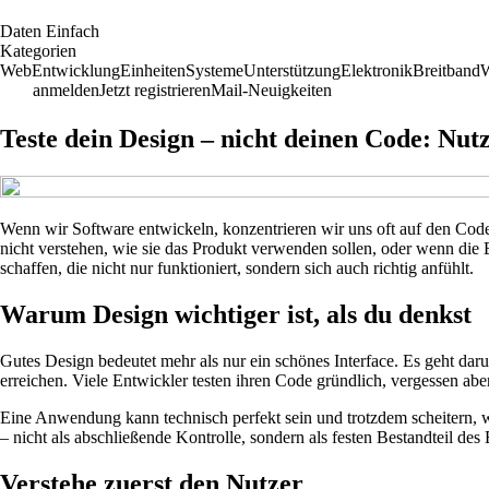
D
aten
E
infach
Kategorien
Web
Entwicklung
Einheiten
Systeme
Unterstützung
Elektronik
Breitband
W
anmelden
Jetzt registrieren
Mail-Neuigkeiten
Teste dein Design – nicht deinen Code: Nut
Wenn wir Software entwickeln, konzentrieren wir uns oft auf den Code 
nicht verstehen, wie sie das Produkt verwenden sollen, oder wenn die B
schaffen, die nicht nur funktioniert, sondern sich auch richtig anfühlt.
Warum Design wichtiger ist, als du denkst
Gutes Design bedeutet mehr als nur ein schönes Interface. Es geht daru
erreichen. Viele Entwickler testen ihren Code gründlich, vergessen ab
Eine Anwendung kann technisch perfekt sein und trotzdem scheitern, we
– nicht als abschließende Kontrolle, sondern als festen Bestandteil de
Verstehe zuerst den Nutzer